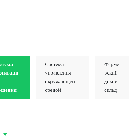
стема
Система
Ферме
ртигаци
управления
рский
и
окружающей
дом и
ошения
средой
склад