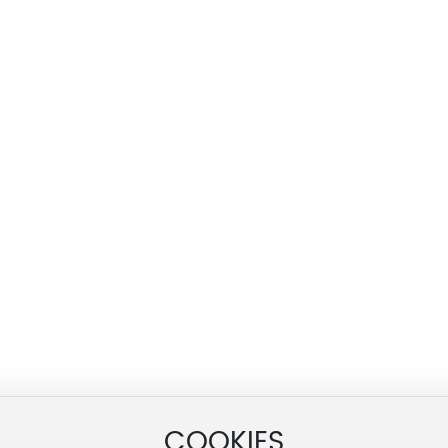
Новости
Связаться
Компания Новости
вания климата
Индустринские новости
иал
еплиц
ания
система орошения
я окружающей среды
COOKIES
нома