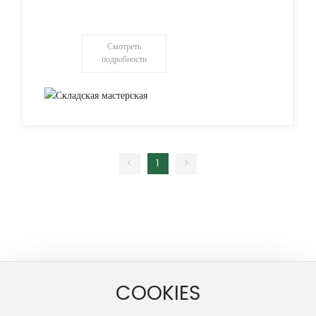
Смотреть
подробности
<
1
>
Как связаться
COOKIES
Адрес: город Шоугуан, провинция Шаньдун, Китай