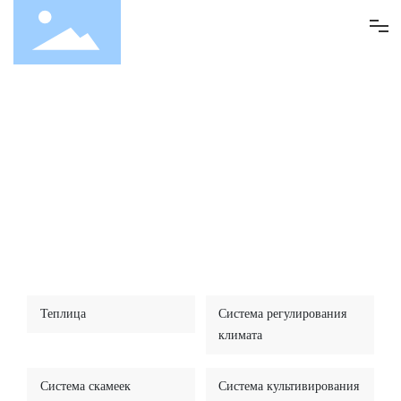
ДОМ
О НАС
ПРОДУКЦИЯ
Товары
Новости
Связаться с нами
Теплица
Система регулирования
климата
Система скамеек
Система культивирования